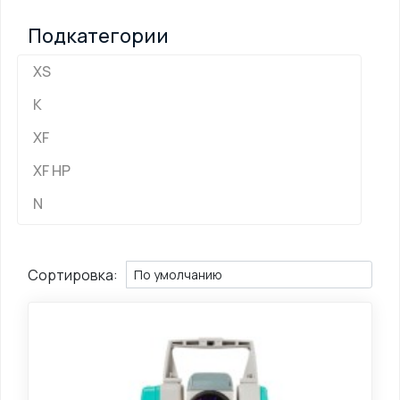
Подкатегории
XS
K
XF
XF HP
N
Сортировка: