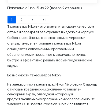
Показано с 1 по 15 из 22 (всего 2 страниц)
1
2
>
>|
Тахеометры Nikon – это знаменитая своим качеством
оптика и передовая электроника в надёжном корпусе.
Собранные в Японии в соответствии с мировыми
стандартами, электронные тахеометры Nikon
оснащаются современным программным
обеспечением и позволяют максимально точно,
быстро и эффективно решать любые геодезические
задачи.
Возможности тахеометров Nikon:
На электронных тахеометрах Nikon Nivo серии С наряду
с типовым графическим дисплеем установлен
сенсорный экран, благодаря которому и
предустановленному программному обеспечению ОС
Windows CE и Spectra Precision Survey, появляется