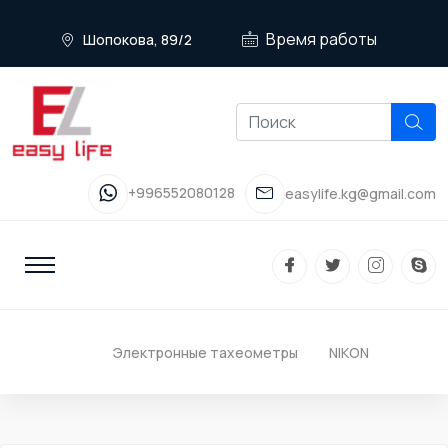
Время работы
Шопокова, 89/2
+996552080128
easylife.kg@gmail.com
Электронные тахеометры
NIKON