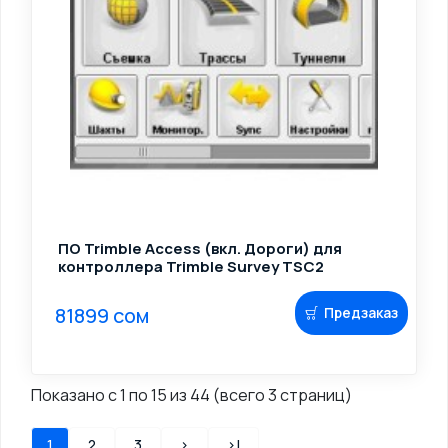
ПО Trimble Access (вкл. Дороги) для
контроллера Trimble Survey TSC2
81899 сом
Предзаказ
Показано с 1 по 15 из 44 (всего 3 страниц)
1
2
3
>
>|