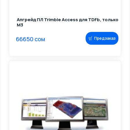
Апгрейд ПЛ Trimble Access для TDFb, только
M3
66650 сом
Предзаказ