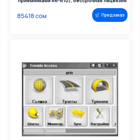
приемниками R6-R10), бессрочная лицензия
85418 сом
Предзаказ